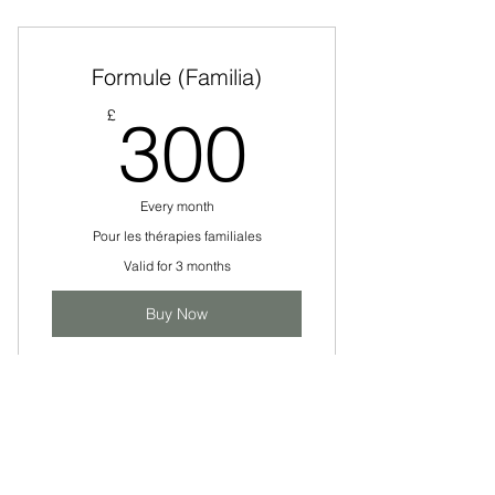
Formule (Familia)
300£
£
300
Every month
Pour les thérapies familiales
Valid for 3 months
Buy Now
Carnet de 4: suivie