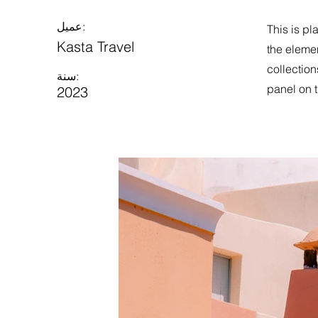
عميل:
This is pl
Kasta Travel
the eleme
collection
سنة:
panel on t
2023