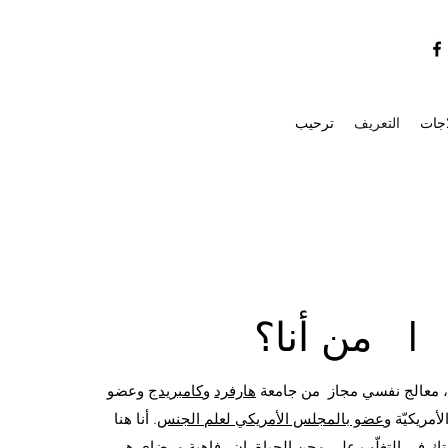
اجات
التعريف
ترحيب
من أنا؟ I
 ، معالج نفسي مجاز من جامعة
هارفرد
و
كامبريدج
وعضو
لأمريكيّة و
عضو بالمجلس الأمريكي لعلم الجنس
. أنا هنا
ك في التغلّب على محن الحياة. إن رفاهية مرضاي هي