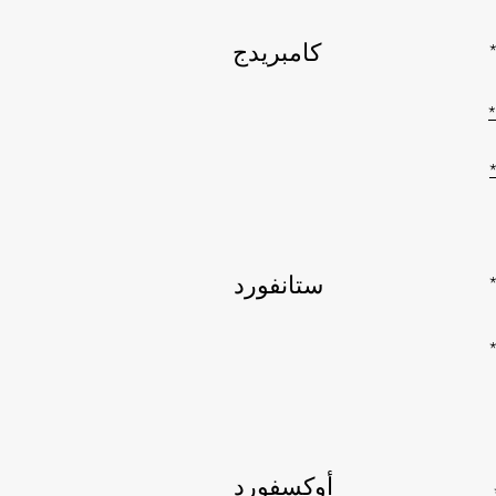
كامبريدج
ستانفورد
أوكسفورد