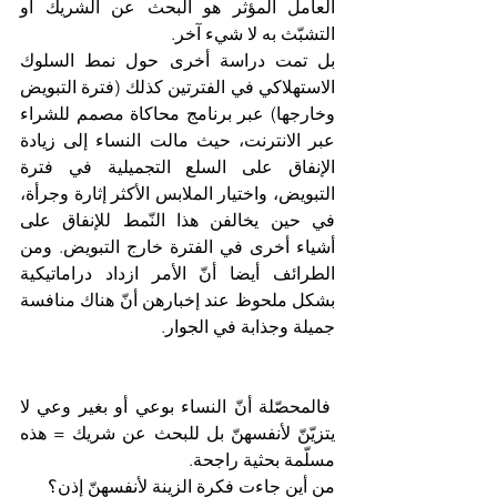
العامل المؤثر هو البحث عن الشريك أو 
التشبّث به لا شيء آخر.
بل تمت دراسة أخرى حول نمط السلوك 
الاستهلاكي في الفترتين كذلك (فترة التبويض 
وخارجها) عبر برنامج محاكاة مصمم للشراء 
عبر الانترنت، حيث مالت النساء إلى زيادة 
الإنفاق على السلع التجميلية في فترة 
التبويض، واختيار الملابس الأكثر إثارة وجرأة، 
في حين يخالفن هذا النّمط للإنفاق على 
أشياء أخرى في الفترة خارج التبويض. ومن 
الطرائف أيضا أنّ الأمر ازداد دراماتيكية 
بشكل ملحوظ عند إخبارهن أنّ هناك منافسة 
جميلة وجذابة في الجوار.
 فالمحصّلة أنّ النساء بوعي أو بغير وعي لا 
يتزيّنّ لأنفسهنّ بل للبحث عن شريك = هذه 
مسلّمة بحثية راجحة. 
من أين جاءت فكرة الزينة لأنفسهنّ إذن؟ 