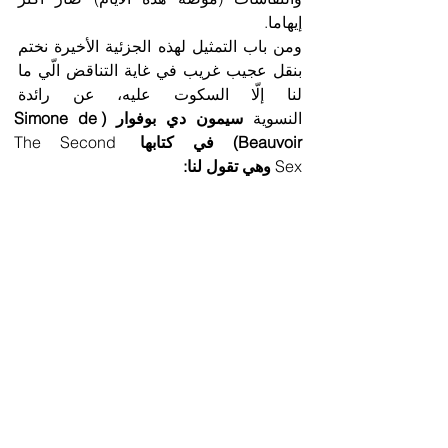
إيهاما.
ومن باب التمثيل لهذه الجزئية الأخيرة نختم 
بنقل عجيب غريب في غاية التناقض الّي ما 
لنا إلّا السكوت عليه، عن رائدة 
النسوية 
سيمون دي بوفوار (Simone de 
Beauvoir) في كتابها 
The Second 
Sex
 وهي تقول لنا:
"المرأة تتزين لتؤكد لنفسها وللعالم أنها 
ليست مجرد جسد، بل كيان مليء بالأفكار 
والعواطف."!
ـــــــــــــــــــــــــــــــ
(1): 
Miller, G., Tybur, J. M., & Jordan, B. 
D. (2007). "Ovulatory cycle effects on 
tip earnings by lap dancers: Economic 
evidence for human estrus?"
 - 
Evolution 