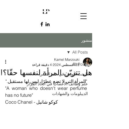
منشور
All Posts
Kamel Marzouki
All Posts
23 أغسطس 2024
4 دقيقة قراءة
هل تتزيّن المرأة لنفسها حقّا؟!
البحث النوعي في علم النفس
"المرأة التي لا تضع عطرًا، ليس لها مستقبل."
علم وظائف الأعصاب في اتخاذ القرار
"A woman who doesn't wear perfume 
الديبلومات والشهادات
has no future"
Coco Chanel - كوكو شانيل