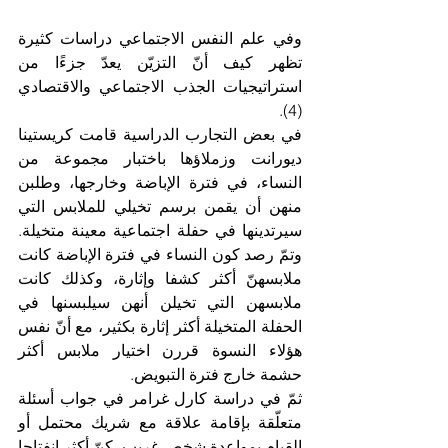
وفي علم النفس الاجتماعي دراسات كثيرة 
تظهر كيف أنّ التزيّن يعدّ جزءًا من 
استراتيجيات الجذب الاجتماعي والاقتصادي 
(4). 
في بعض التجارب الدراسية قامت كريستينا 
ديورانت وزملاؤها باختبار مجموعة من 
النساء، في فترة الإباضة وخارجها، وطلبن 
منهن أن يقمن برسم تخيلي للملابس التي 
سيرتدينها في حفلة اجتماعية معينة متخيلة. 
وتمّ رصد كون النساء في فترة الإباضة كانت 
ملابسهنّ أكثر كشفا وإثارة، وكذلك كانت 
ملابسهن التي تخيلن أنهن سيلبسنها في 
الحفلة المتخيلة أكثر إثارة بكثير، مع أنّ نفس 
هؤلاء النسوة قررن اختيار ملابس أكثر 
حشمة خارج فترة التبويض. 
ثمّ في دراسة كارل غرامر في جواب أسئلة 
متعلّقة بإقامة علاقة مع شريك محتمل أو 
القيام بمواعدة شخص غريب، كنّ أكثر انفتاحا 