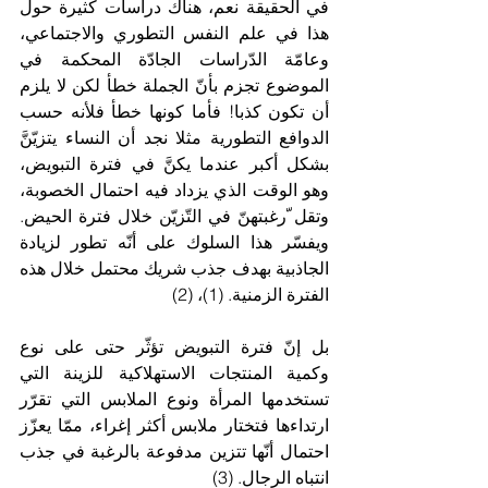
في الحقيقة نعم، هناك دراسات كثيرة حول 
هذا في علم النفس التطوري والاجتماعي، 
وعامّة الدّراسات الجادّة المحكمة في 
الموضوع تجزم بأنّ الجملة خطأ لكن لا يلزم 
أن تكون كذبا! فأما كونها خطأ فلأنه حسب 
الدوافع التطورية مثلا نجد أن النساء يتزيّنَّ 
بشكل أكبر عندما يكنَّ في فترة التبويض، 
وهو الوقت الذي يزداد فيه احتمال الخصوبة، 
وتقل ّرغبتهنّ في التّزيّن خلال فترة الحيض. 
ويفسّر هذا السلوك على أنّه تطور لزيادة 
الجاذبية بهدف جذب شريك محتمل خلال هذه 
الفترة الزمنية. (1)، (2)
بل إنّ فترة التبويض تؤثّر حتى على نوع 
وكمية المنتجات الاستهلاكية للزينة التي 
تستخدمها المرأة ونوع الملابس التي تقرّر 
ارتداءها فتختار ملابس أكثر إغراء، ممّا يعزّز 
احتمال أنّها تتزين مدفوعة بالرغبة في جذب 
انتباه الرجال. (3)