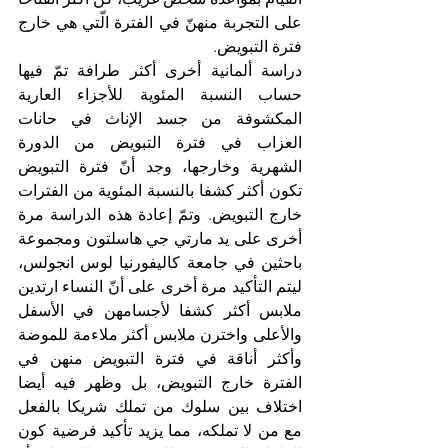
على التجربة منهنّ في الفترة الّتي هي خارج 
فترة التبويض.
دراسة ألمانية أخرى أكثر طرافة تمّ فيها 
حساب النسبة المئوية للأجزاء العارية 
المكشوفة من جسد الإناث في حانات 
العزاب في فترة التبويض من الدورة 
الشهرية وخارجها، وجد أنّ فترة التبويض 
تكون أكثر كشفا بالنسبة المئوية من الفترات 
خارج التبويض. وتمّ إعادة هذه الدراسة مرة 
أخرى على يد مارتي جي هاسلتون ومجموعة 
باحثين في جامعة كاليفورنيا لوس انجولس، 
ليتم التأكيد مرة أخرى على أنّ النساء ارتدين 
ملابس أكثر كشفا لأجسامهن في الأسفل 
والأعلى واخترن ملابس أكثر ملاءمة للموضة 
وأكثر أناقة في فترة التبويض منهن في 
الفترة خارج التبويض، بل وظهر فيه أيضا 
اختلاف بين سلوك من تملك شريكا بالفعل 
مع من لا تملكه، مما يزيد تأكيد فرضية كون 