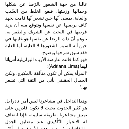
غالبا من جهة الشعور بالرّضا عن شكلها 
وجمالها وزينتها، فيقع الخلط بين السّبب 
والغاية، بمعنى أنّها حين تشعر أنّها قامت بجهد 
كاف يرضيها عن نفسها وتتوقع منه أن يزيد 
فرصها في البحث عن الشريك والظفر به، 
تتوهم أنّ ذلك الرضا عن نفسها هو غايتها في 
حين أنه السبب لشعورها لا الغاية، أما الغاية 
فقد سبق شرحها بوضوح. 
فهو كما قالت عارضة الأزياء البرازيلية 
أدريانا 
ليما (Adriana Lima):
"المرأة يمكن أن تكون متألقة بالمكياج، ولكن 
الجمال الحقيقي يأتي من الثقة التي تشعر 
بها."
وهذا التداخل في مشاعرنا ليس أمرا نادرا بل 
هو كثير الحدوث بحيث لا نكون قادرين على 
تمييز مشاعرنا بطريقة سليمة، فإذا انضاف 
له الانحياز التّأكيدي عند مضايق الجدل 
والنقاشات (موضة هذه الأيام) صار أكثر 